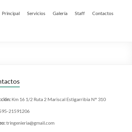
Principal
Servicios
Galería
Staff
Contactos
tactos
cción:
Km 16 1/2 Ruta 2 Mariscal Estigarribia N° 310
595-21591206
eo:
tringenieria@gmail.com